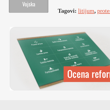
Vojska
Tagovi:
litijum
,
prote