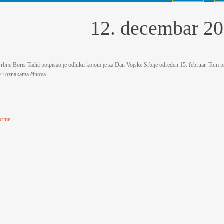
12. decembar 20
rbije Boris Tadić potpisao je odluku kojom je za Dan Vojske Srbije određen 15. februar. Tom 
e i oznakama činova.
orme