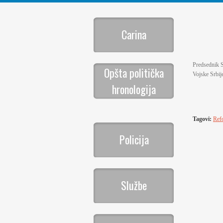
Carina
Predsednik S
Opšta politička
Vojske Srbij
hronologija
Tagovi:
Ref
Policija
Službe