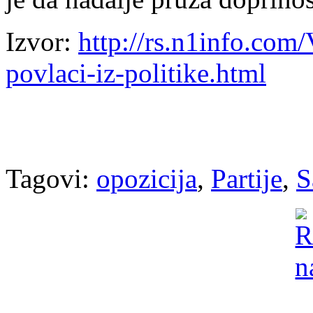
Izvor:
http://rs.n1info.com
povlaci-iz-politike.html
Tagovi:
opozicija
,
Partije
,
S