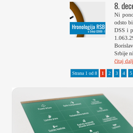
8. de
Ni ponov
odsto b
DSS i p
1.063.2
Borisla
Srbije n
čitaj da
Strana 1 od 8
1
2
3
4
5