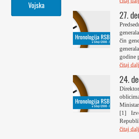
čitaj da
Vojska
27. d
Predsed
general
čin gen
general
godine p
čitaj da
24. d
Direkto
oblicim
Ministar
[1] Izv
Republik
čitaj da