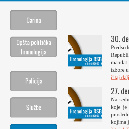
Carina
30. d
Opšta politička
Predsed
hronologija
Republi
mandat 
izbore u
čitaj da
Policija
27. d
Na sedn
Službe
koje je
prosled
kojima j