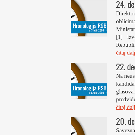
24. d
Direkto
oblicim
Ministar
[1] Izv
Republik
čitaj da
22. d
Na neus
kandida
glasova.
predviđ
čitaj da
20. d
Savezna