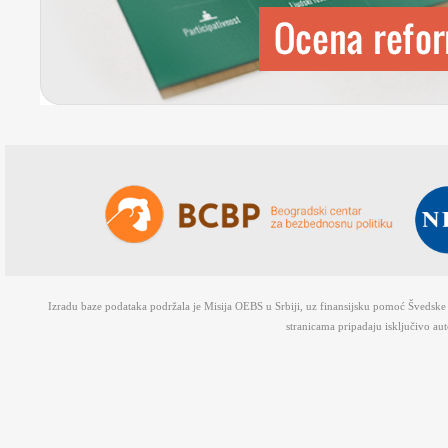
Izradu baze podataka podržala je Misija OEBS u Srbiji, uz finansijsku pomoć Švedsk
stranicama pripadaju isključivo au