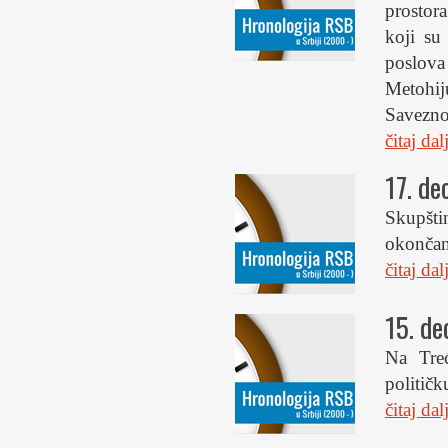
prostor
koji su
poslova
Metohij
Savezno
čitaj da
17. d
Skupšti
okončan
čitaj da
15. d
Na Treć
političk
čitaj da