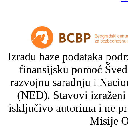
Izradu baze podataka podrž
finansijsku pomoć Šved
razvojnu saradnju i Nacio
(NED). Stavovi izraženi
isključivo autorima i ne p
Misije O