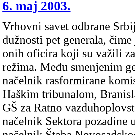
6. maj 2003.
Vrhovni savet odbrane Srbij
dužnosti pet generala, čime 
onih oficira koji su važili 
režima. Među smenjenim gene
načelnik rasformirane komis
Haškim tribunalom, Branisl
GŠ za Ratno vazduhoplovst
načelnik Sektora pozadine 
načelnik Štaba Novosadsk