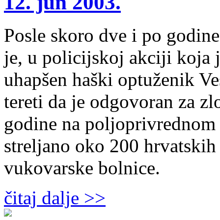
12. jun 2003.
Posle skoro dve i po godine
je, u policijskoj akciji koja
uhapšen haški optuženik Ve
tereti da je odgovoran za z
godine na poljoprivrednom 
streljano oko 200 hrvatskih
vukovarske bolnice.
čitaj dalje >>