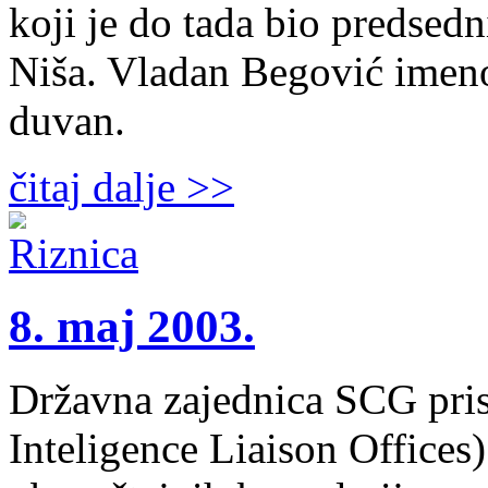
koji je do tada bio predsed
Niša. Vladan Begović imeno
duvan.
čitaj dalje >>
8. maj 2003.
Državna zajednica SCG pris
Inteligence Liaison Offices