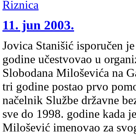
11. jun 2003.
Jovica Stanišić isporučen j
godine učestvovao u organi
Slobodana Miloševića na Ga
tri godine postao prvo pomo
načelnik Službe državne be
sve do 1998. godine kada j
Milošević imenovao za svog