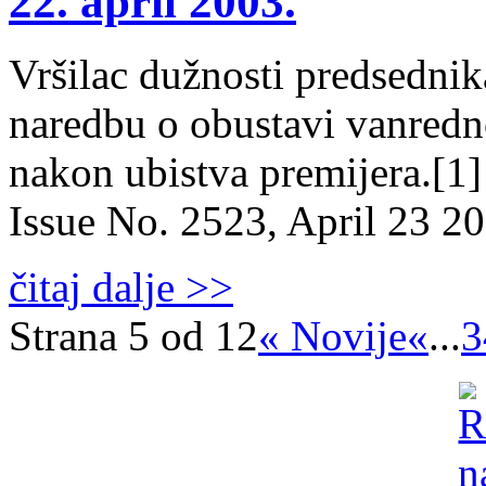
22. april 2003.
Vršilac dužnosti predsednik
naredbu o obustavi vanredno
nakon ubistva premijera.[1]
Issue No. 2523, April 23 2
čitaj dalje >>
Strana 5 od 12
« Novije
«
...
3