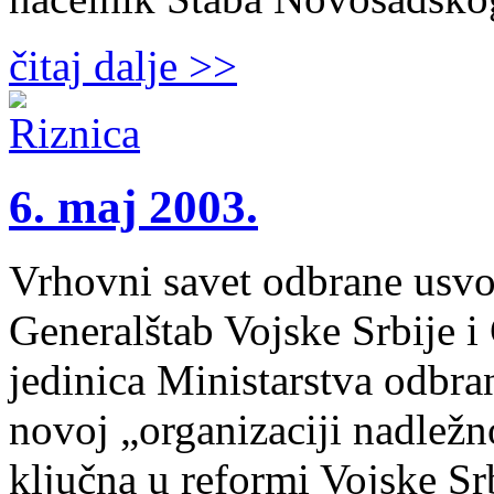
čitaj dalje >>
6. maj 2003.
Vrhovni savet odbrane usvo
Generalštab Vojske Srbije i
jedinica Ministarstva odbr
novoj „organizaciji nadležno
ključna u reformi Vojske S