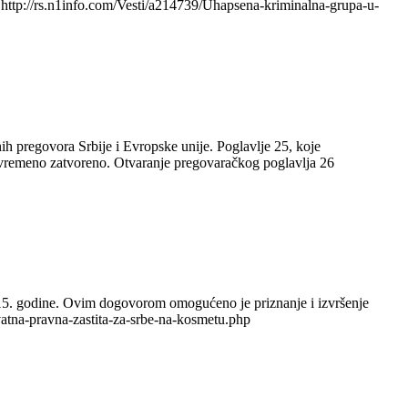
 http://rs.n1info.com/Vesti/a214739/Uhapsena-kriminalna-grupa-u-
ih pregovora Srbije i Evropske unije. Poglavlje 25, koje
rivremeno zatvoreno. Otvaranje pregovaračkog poglavlja 26
015. godine. Ovim dogovorom omogućeno je priznanje i izvršenje
atna-pravna-zastita-za-srbe-na-kosmetu.php