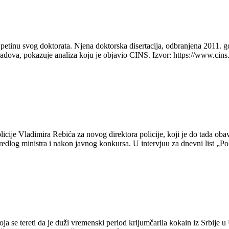
etinu svog doktorata. Njena doktorska disertacija, odbranjena 2011. g
h radova, pokazuje analiza koju je objavio CINS. Izvor: https://www.cins
cije Vladimira Rebića za novog direktora policije, koji je do tada obav
a predlog ministra i nakon javnog konkursa. U intervjuu za dnevni list „
se tereti da je duži vremenski period krijumčarila kokain iz Srbije u