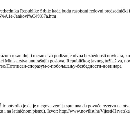
redsednika Republike Srbije kada budu raspisani redovni predsednički i
-Sa%C5%A1e-Jankovi%C4%87a.htm
orazum o saradnji i merama za podizanje nivoa bezbednosti novinara, ko
ici Ministarstva unutrašnjih poslova, Republičkog javnog tužilaštva, novi
/Друштво/Потписан-споразум-о-побољшању-безбедности-новинара
ir potvrdio je da je njegova zemlja spremna da povuče rezervu na otvara
i na latiničnom pismu). Izvor: http://www.novilist.hr/Vijesti/Hrvatska