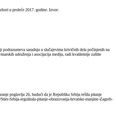
zbori u proleće 2017. godine. Izvor:
ji podrazumeva saradnju u slučajevima krivičnih dela počinjenih na
narskih udruženja i asocijacija medija, radi kvalitetnije zaštite
nje poglavlja 26, budući da je Republika Srbija rešila pitanje
/Stier-Srbija-regulirala-pitanje-obrazovanja-hrvatske-manjine-Zagreb-