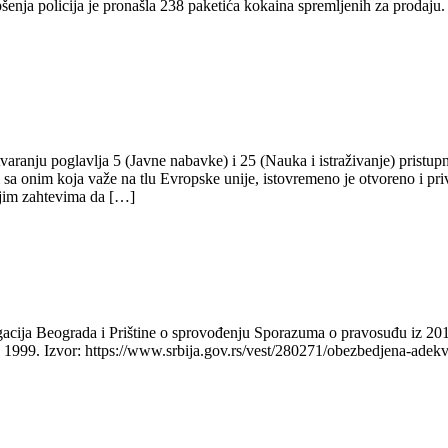
nja policija je pronašla 238 paketića kokaina spremljenih za prodaju.
varanju poglavlja 5 (Javne nabavke) i 25 (Nauka i istraživanje) pristupn
 sa onim koja važe na tlu Evropske unije, istovremeno je otvoreno i p
šnjim zahtevima da […]
egacija Beograda i Prištine o sprovođenju Sporazuma o pravosuđu iz 2
 1999. Izvor: https://www.srbija.gov.rs/vest/280271/obezbedjena-adekv