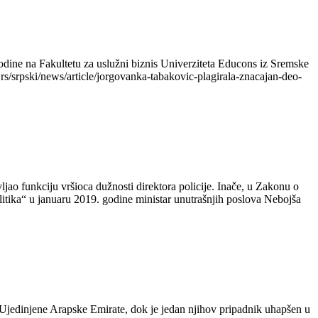
odine na Fakultetu za uslužni biznis Univerziteta Educons iz Sremske
.rs/srpski/news/article/jorgovanka-tabakovic-plagirala-znacajan-deo-
ljao funkciju vršioca dužnosti direktora policije. Inače, u Zakonu o
Politika“ u januaru 2019. godine ministar unutrašnjih poslova Nebojša
 Ujedinjene Arapske Emirate, dok je jedan njihov pripadnik uhapšen u