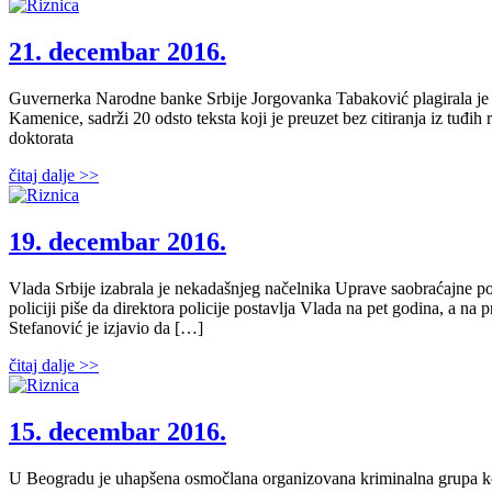
21. decembar 2016.
Guvernerka Narodne banke Srbije Jorgovanka Tabaković plagirala je p
Kamenice, sadrži 20 odsto teksta koji je preuzet bez citiranja iz tuđi
doktorata
čitaj dalje >>
19. decembar 2016.
Vlada Srbije izabrala je nekadašnjeg načelnika Uprave saobraćajne poli
policiji piše da direktora policije postavlja Vlada na pet godina, a n
Stefanović je izjavio da […]
čitaj dalje >>
15. decembar 2016.
U Beogradu je uhapšena osmočlana organizovana kriminalna grupa koja 