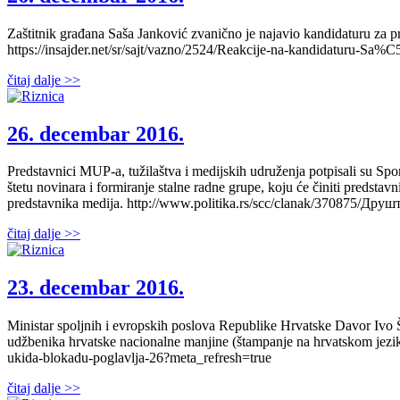
Zaštitnik građana Saša Janković zvanično je najavio kandidaturu za p
https://insajder.net/sr/sajt/vazno/2524/Reakcije-na-kandidaturu
čitaj dalje >>
26. decembar 2016.
Predstavnici MUP-a, tužilaštva i medijskih udruženja potpisali su Sp
štetu novinara i formiranje stalne radne grupe, koju će činiti predstavn
predstavnika medija. http://www.politika.rs/scc/clanak/370875
čitaj dalje >>
23. decembar 2016.
Ministar spoljnih i evropskih poslova Republike Hrvatske Davor Ivo Št
udžbenika hrvatske nacionalne manjine (štampanje na hrvatskom jeziku 
ukida-blokadu-poglavlja-26?meta_refresh=true
čitaj dalje >>