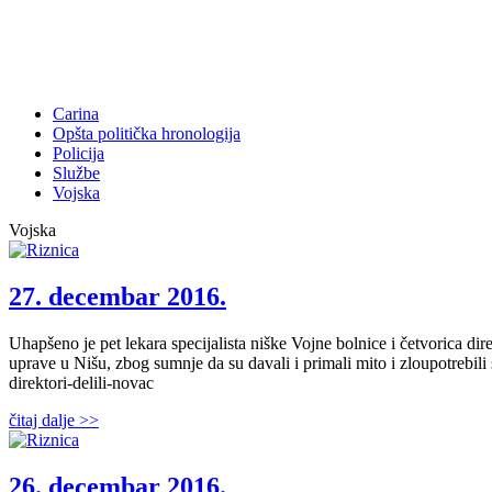
Carina
Opšta politička hronologija
Policija
Službe
Vojska
Vojska
27. decembar 2016.
Uhapšeno je pet lekara specijalista niške Vojne bolnice i četvorica d
uprave u Nišu, zbog sumnje da su davali i primali mito i zloupotrebili
direktori-delili-novac
čitaj dalje >>
26. decembar 2016.