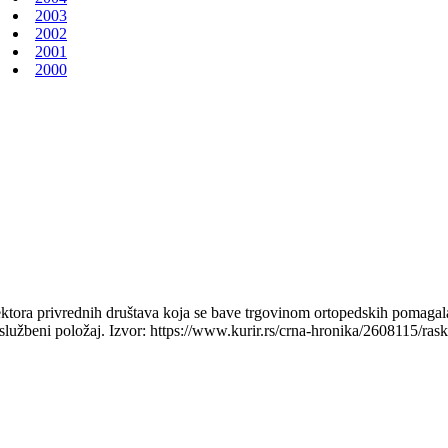
2003
2002
2001
2000
irektora privrednih društava koja se bave trgovinom ortopedskih pomagala
 službeni položaj. Izvor: https://www.kurir.rs/crna-hronika/2608115/ras