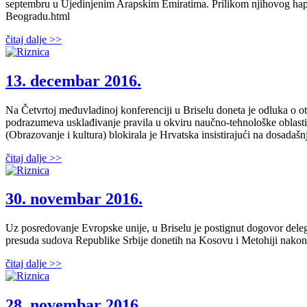
septembru u Ujedinjenim Arapskim Emiratima. Prilikom njihovog hapše
Beogradu.html
čitaj dalje >>
13. decembar 2016.
Na Četvrtoj međuvladinoj konferenciji u Briselu doneta je odluka o ot
podrazumeva usklađivanje pravila u okviru naučno-tehnološke oblasti
(Obrazovanje i kultura) blokirala je Hrvatska insistirajući na dosada
čitaj dalje >>
30. novembar 2016.
Uz posredovanje Evropske unije, u Briselu je postignut dogovor del
presuda sudova Republike Srbije donetih na Kosovu i Metohiji nakon
čitaj dalje >>
28. novembar 2016.