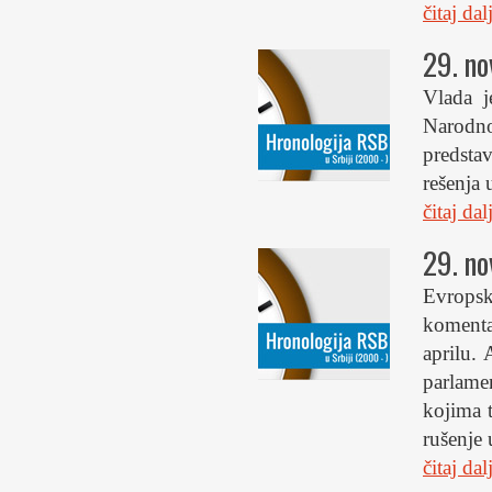
čitaj da
29. n
Vlada j
Narodn
predsta
rešenja 
čitaj da
29. n
Evropsk
komenta
aprilu.
parlame
kojima 
rušenje 
čitaj da