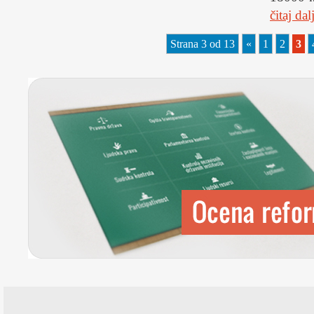
čitaj da
Strana 3 od 13
«
1
2
3