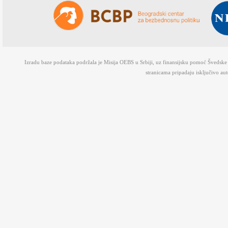
Izradu baze podataka podržala je Misija OEBS u Srbiji, uz finansijsku pomoć Švedsk
stranicama pripadaju isključivo au