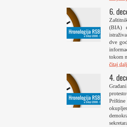
6. de
Zaštitn
(BIA) 
istraži
dve god
informa
tokom m
čitaj da
4. de
Građan
protest
Prištin
okupljen
demokra
sekreta