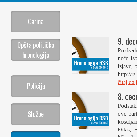
Carina
9. de
Opšta politička
Predsedn
hronologija
neće is
izjave,
http://
čitaj da
Policija
8. de
Podstak
Službe
ove par
košuljam
Đilas, 