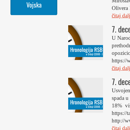
Miroslav
Vojska
Olivera
čitaj da
7. de
U Narod
pretho
opozi
https://
čitaj da
7. de
Usvojen
spada u 
18% vi
https://
http://
čitaj da