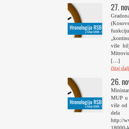
27. n
Gradona
(Kosovs
funkcij
„kontin
više hi
Mitrovic
[…]
čitaj da
26. n
Minista
MUP u 2
više od
del
http://w
18000-k