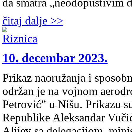
da smatra „neodopustivim d
čitaj dalje >>
10. decembar 2023.
Prikaz naoružanja i sposobn
održan je na vojnom aerod
Petrović” u Nišu. Prikazu s
Republike Aleksandar Vučić
Alijev sa delegacijom, mini