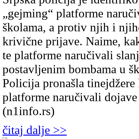
„gejming“ platforme naruč
školama, a protiv njih i nji
krivične prijave. Naime, kak
te platforme naručivali sla
postavljenim bombama u šk
Policija pronašla tinejdžere
platforme naručivali doja
(n1info.rs)
čitaj dalje >>