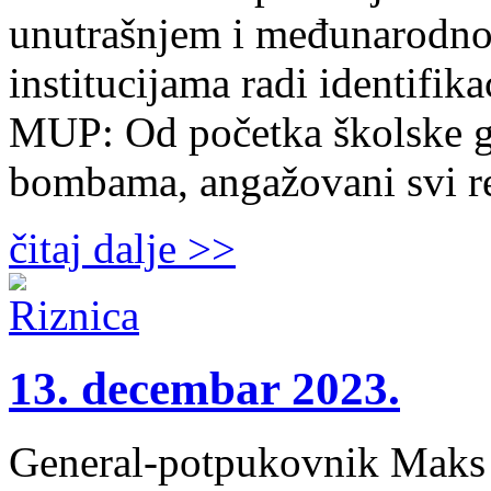
unutrašnjem i međunarodno
institucijama radi identifika
MUP: Od početka školske g
bombama, angažovani svi re
čitaj dalje >>
13. decembar 2023.
General-potpukovnik Maks