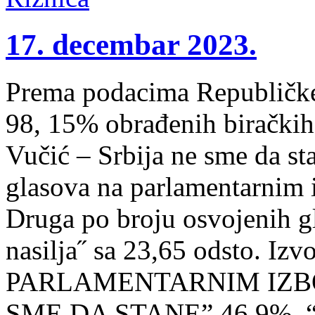
17. decembar 2023.
Prema podacima Republičke
98, 15% obrađenih biračkih 
Vučić – Srbija ne sme da sta
glasova na parlamentarnim i
Druga po broju osvojenih gla
nasilja˝ sa 23,65 odsto. Iz
PARLAMENTARNIM IZBO
SME DA STANE” 46,9%, 