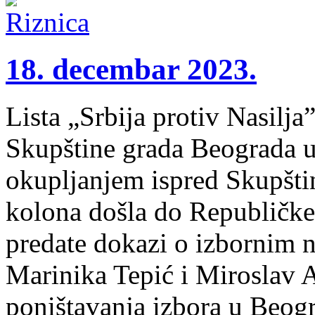
18. decembar 2023.
Lista „Srbija protiv Nasilja”
Skupštine grada Beograda u
okupljanjem ispred Skupšti
kolona došla do Republičke
predate dokazi o izbornim 
Marinika Tepić i Miroslav Al
poništavanja izbora u Beog