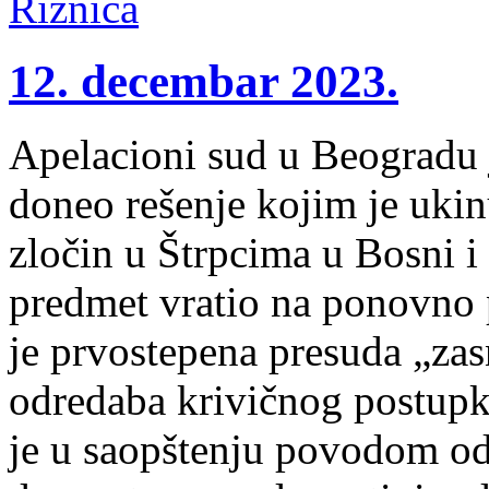
12. decembar 2023.
Apelacioni sud u Beogradu 
doneo rešenje kojim je uki
zločin u Štrpcima u Bosni i
predmet vratio na ponovno 
je prvostepena presuda „zas
odredaba krivičnog postup
je u saopštenju povodom o