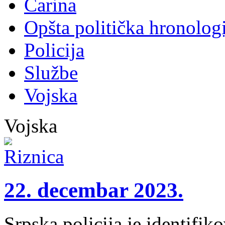
Carina
Opšta politička hronologi
Policija
Službe
Vojska
Vojska
22. decembar 2023.
Srpska policija je identifik