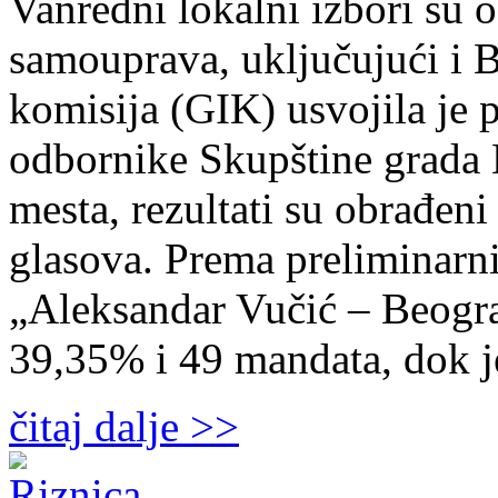
Vanredni lokalni izbori su 
samouprava, uključujući i 
komisija (GIK) usvojila je p
odbornike Skupštine grada 
mesta, rezultati su obrađeni
glasova. Prema preliminarnim
„Aleksandar Vučić – Beogra
39,35% i 49 mandata, dok je
čitaj dalje >>