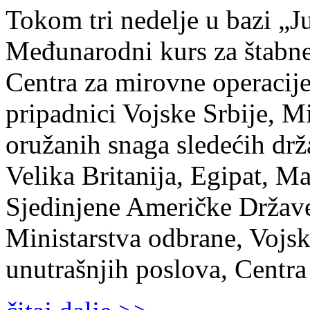
Tokom tri nedelje u bazi „J
Međunarodni kurs za štabne 
Centra za mirovne operacije
pripadnici Vojske Srbije, Mi
oružanih snaga sledećih drž
Velika Britanija, Egipat, 
Sjedinjene Američke Države 
Ministarstva odbrane, Vojsk
unutrašnjih poslova, Centra