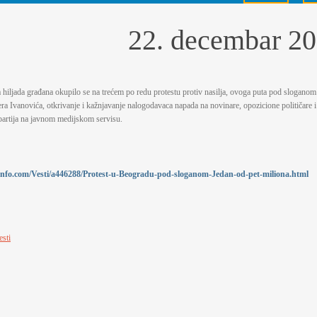
22. decembar 20
 hiljada građana okupilo se na trećem po redu protestu protiv nasilja, ovoga puta pod sloganom 
ra Ivanovića, otkrivanje i kažnjavanje nalogodavaca napada na novinare, opozicione političare i 
partija na javnom medijskom servisu.
1info.com/Vesti/a446288/Protest-u-Beogradu-pod-sloganom-Jedan-od-pet-miliona.html
esti