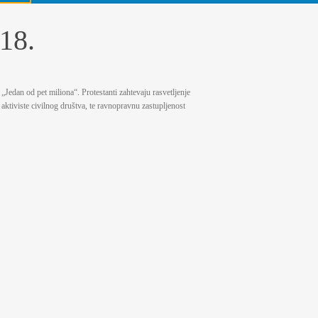
18.
„Jedan od pet miliona“. Protestanti zahtevaju rasvetljenje
aktiviste civilnog društva, te ravnopravnu zastupljenost