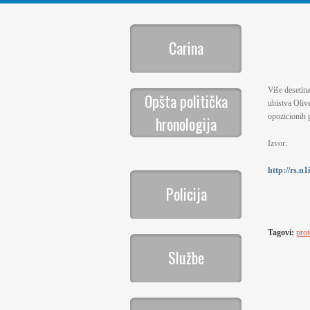
Carina
Više desetina
Opšta politička
ubistva Olive
opozicionih 
hronologija
Izvor:
http://rs.n
Policija
Tagovi:
prot
Službe