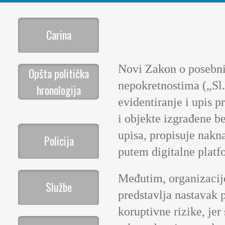
Carina
Novi Zakon o posebnim
Opšta politička
nepokretnostima („Sl.
hronologija
evidentiranje i upis p
i objekte izgrađene b
upisa, propisuje nakna
Policija
putem digitalne platf
Međutim, organizacije
Službe
predstavlja nastavak p
koruptivne rizike, jer