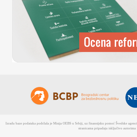
Izradu baze podataka podržala je Misija OEBS u Srbiji, uz finansijsku pomoć Švedske agen
stranicama pripadaju isključivo autorima 