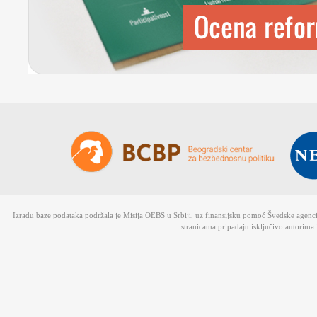
Izradu baze podataka podržala je Misija OEBS u Srbiji, uz finansijsku pomoć Švedske agen
stranicama pripadaju isključivo autorima 