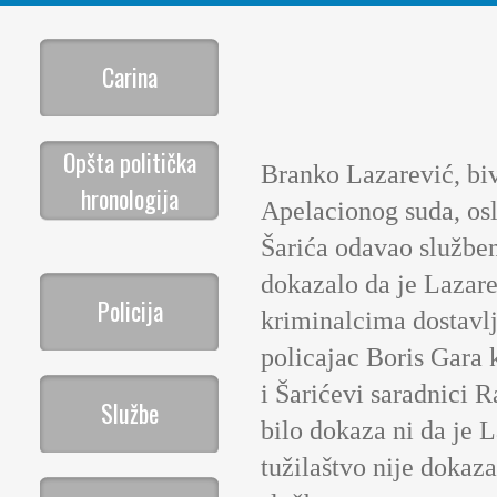
Carina
Opšta politička
Branko Lazarević, biv
hronologija
Apelacionog suda, os
Šarića odavao služben
dokazalo da je Lazare
Policija
kriminalcima dostavlj
policajac Boris Gara 
i Šarićevi saradnici 
Službe
bilo dokaza ni da je L
tužilaštvo nije dokaz