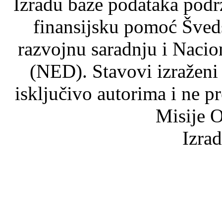
Izradu baze podataka podrž
finansijsku pomoć Šved
razvojnu saradnju i Nacio
(NED). Stavovi izraženi
isključivo autorima i ne p
Misije O
Izra