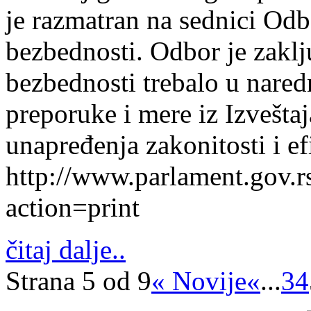
je razmatran na sednici Odb
bezbednosti. Odbor je zaklj
bezbednosti trebalo u nare
preporuke i mere iz Izvešta
unapređenja zakonitosti i ef
http://www.parlament.gov
action=print
čitaj dalje..
Strana 5 od 9
« Novije
«
...
3
4