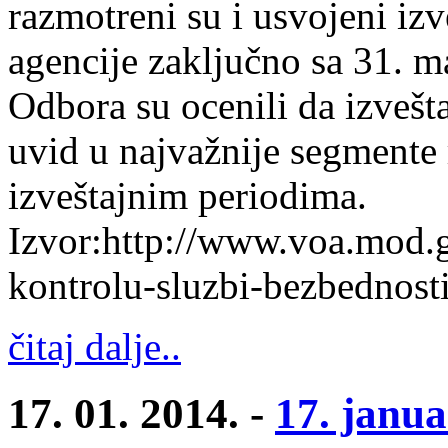
razmotreni su i usvojeni iz
agencije zaključno sa 31. 
Odbora su ocenili da izveš
uvid u najvažnije segmente 
izveštajnim periodima.
Izvor:http://www.voa.mod.g
kontrolu-sluzbi-bezbedn
čitaj dalje..
17. 01. 2014. -
17. janua