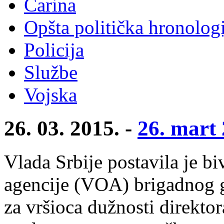
Carina
Opšta politička hronologi
Policija
Službe
Vojska
26. 03. 2015. -
26. mart 
Vlada Srbije postavila je b
agencije (VOA) brigadnog g
za vršioca dužnosti direkto