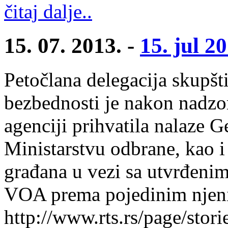
čitaj dalje..
15. 07. 2013. -
15. jul 2
Petočlana delegacija skupšt
bezbednosti je nakon nadzo
agenciji prihvatila nalaze G
Ministarstvu odbrane, kao i
građana u vezi sa utvrđeni
VOA prema pojedinim njeni
http://www.rts.rs/page/stori