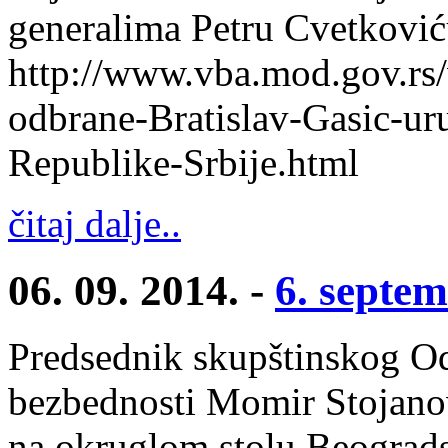
generalima Petru Cvetković
http://www.vba.mod.gov.rs/
odbrane-Bratislav-Gasic-ur
Republike-Srbije.html
čitaj dalje..
06. 09. 2014. -
6. septe
Predsednik skupštinskog Od
bezbednosti Momir Stojano
na okruglom stolu Beograd