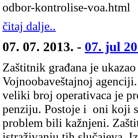
odbor-kontrolise-voa.html
čitaj dalje..
07. 07. 2013. -
07. jul 2
Zaštitnik građana je ukazao
Vojnoobaveštajnoj agenciji
veliki broj operativaca je 
penziju. Postoje i oni koji 
problem bili kažnjeni. Zašti
istraživanju tih slučajeva. I