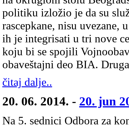
politiku izložio je da su sl
rascepkane, nisu uvezane, u
ih je integrisati u tri nove 
koju bi se spojili Vojnooba
obaveštajni deo BIA. Druga
čitaj dalje..
20. 06. 2014. -
20. jun 2
Na 5. sednici Odbora za kon