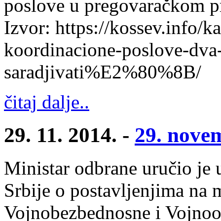
poslove u pregovaračkom pr
Izvor: https://kossev.info/k
koordinacione-poslove-dva-
saradjivati%E2%80%8B/
čitaj dalje..
29. 11. 2014. -
29. nove
Ministar odbrane uručio je
Srbije o postavljenjima na 
Vojnobezbednosne i Vojnoo