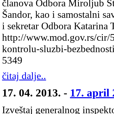
članova Odbora Miroljub St
Šandor, kao i samostalni s
i sekretar Odbora Katarina T
http://www.mod.gov.rs/cir/
kontrolu-sluzbi-bezbednost
5349
čitaj dalje..
17. 04. 2013. -
17. april
Izveštaj generalnog inspekt