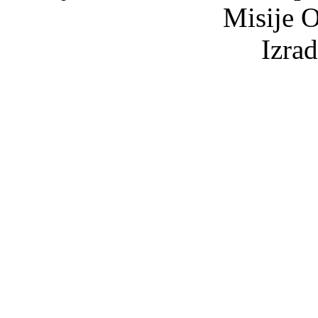
Misije O
Izra