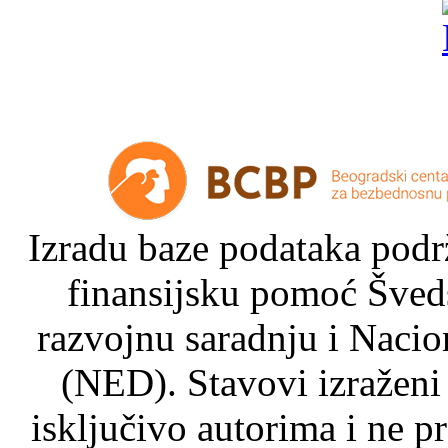
Izradu baze podataka podrž
finansijsku pomoć Šved
razvojnu saradnju i Nacio
(NED). Stavovi izraženi
isključivo autorima i ne p