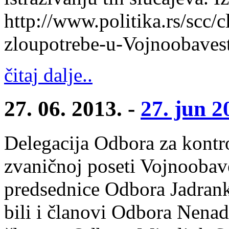
http://www.politika.rs/scc
zloupotrebe-u-Vojnoobavest
čitaj dalje..
27. 06. 2013. -
27. jun 2
Delegacija Odbora za kontr
zvaničnoj poseti Vojnoobave
predsednice Odbora Jadran
bili i članovi Odbora Nenad