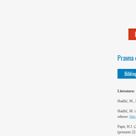
Pravna 
Biblio
Literatura:
Hadžić, M., M
Hadžić, M. i 
odnose.
http
Papir, H.J. 
(preuzeto 22