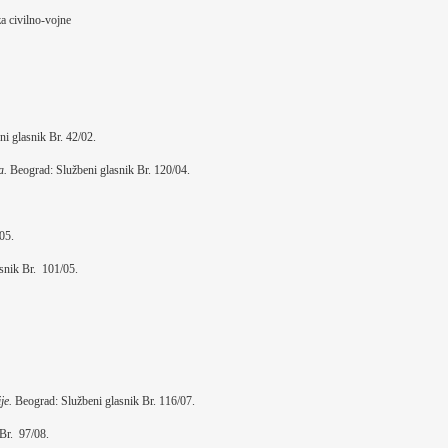
a civilno-vojne
i glasnik Br. 42/02.
a.
Beograd: Službeni glasnik Br. 120/04.
05.
snik Br. 101/05.
je.
Beograd: Službeni glasnik Br. 116/07.
Br. 97/08.