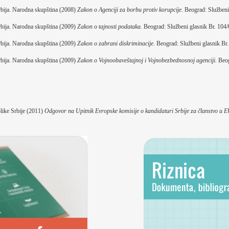
bija. Narodna skupština (2008)
Zakon o Agenciji za borbu protiv korupcije.
Beograd: Službeni 
bija. Narodna skupština (2009)
Zakon o tajnosti podataka.
Beograd: Službeni glasnik Br. 104/
bija. Narodna skupština (2009)
Zakon o zabrani diskriminacije.
Beograd: Službeni glasnik Br
bija. Narodna skupština (2009)
Zakon o Vojnoobaveštajnoj i Vojnobezbednosnoj agenciji.
Beog
like Srbije (2011)
Odgovor na Upitnik Evropske komisije o kandidaturi Srbije za članstvo u 