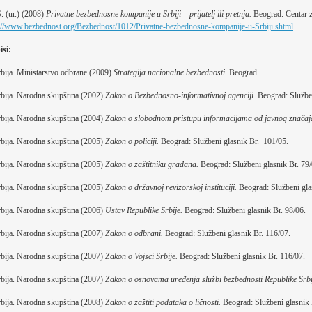
S. (ur.) (2008)
Privatne bezbednosne kompanije u Srbiji – prijatelj ili pretnja.
Beograd. Centar z
://www.bezbednost.org/Bezbednost/1012/Privatne-bezbednosne-kompanije-u-Srbiji.shtml
isi:
bija. Ministarstvo odbrane (2009)
Strategija nacionalne bezbednosti.
Beograd.
bija. Narodna skupština (2002)
Zakon o Bezbednosno-informativnoj agenciji.
Beograd: Služben
bija. Narodna skupština (2004)
Zakon o slobodnom pristupu informacijama od javnog značaj
bija. Narodna skupština (2005)
Zakon o policiji.
Beograd: Službeni glasnik Br. 101/05.
bija. Narodna skupština (2005)
Zakon o zaštitniku građana.
Beograd: Službeni glasnik Br. 79/
bija. Narodna skupština (2005)
Zakon o državnoj revizorskoj instituciji.
Beograd: Službeni gla
bija. Narodna skupština (2006)
Ustav Republike Srbije.
Beograd: Službeni glasnik Br. 98/06.
bija. Narodna skupština (2007)
Zakon o odbrani.
Beograd: Službeni glasnik Br. 116/07.
bija. Narodna skupština (2007)
Zakon o Vojsci Srbije.
Beograd: Službeni glasnik Br. 116/07.
bija. Narodna skupština (2007)
Zakon o osnovama uređenja službi bezbednosti Republike Srbi
bija. Narodna skupština (2008)
Zakon o zaštiti podataka o ličnosti.
Beograd: Službeni glasnik 