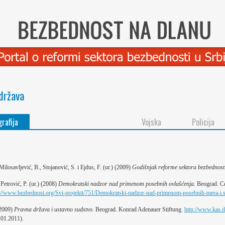
država
grafija
Vojska
Policija
ilosavljević, B., Stojanović, S. i Ejdus, F. (ur.) (2009)
Godišnjak reforme sektora bezbednosti
Petrović, P. (ur.) (2008)
Demokratski nadzor nad primenom posebnih ovlašćenja.
Beograd. Ce
://www.bezbednost.org/Svi-projekti/751/Demokratski-nadzor-nad-primenom-posebnih-mera-i.
(2009)
Pravna država i ustavno sudstvo.
Beograd. Konrad Adenauer Stiftung.
http://www.kas.
.01.2011).