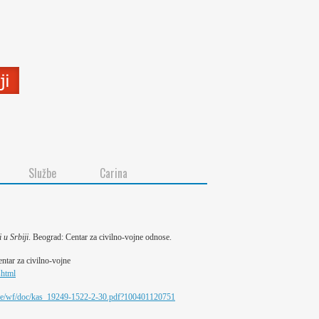
Službe
Carina
 u Srbiji
. Beograd: Centar za civilno-vojne odnose.
ntar za civilno-vojne
shtml
de/wf/doc/kas_19249-1522-2-30.pdf?100401120751