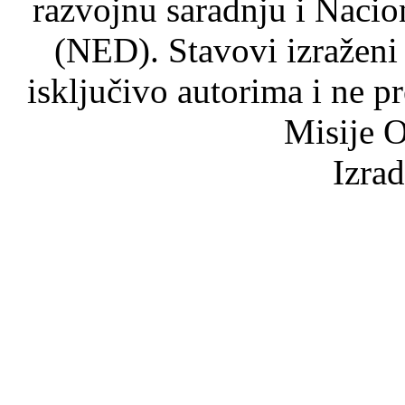
razvojnu saradnju i Nacio
(NED). Stavovi izraženi
isključivo autorima i ne p
Misije O
Izra