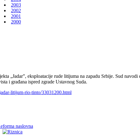
2003
2002
2001
2000
jekta „Jadarˮ, eksploatacije rude litijuma na zapadu Srbije. Sud navodi
ista i građana ispred zgrade Ustavnog Suda.
adar-litijum-rio-tinto/33031200.html