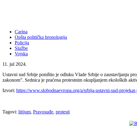
Carina
Opšta politička hronologija
Policija
Službe
Vojska
11. jul 2024.
Ustavni sud Srbije poništio je odluku Vlade Srbije o zaustavljanju pro
zakonomˮ. Sednica je praćena protestnim okupljanjem ekoloških aktiv
Izvori:
https://www.slobodnaevropa.org/a/srbija-ustavni-sud-projekat-j
Tagovi:
litijum
,
Pravosuđe
,
protesti