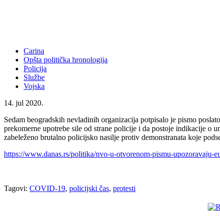
Carina
Opšta politička hronologija
Policija
Službe
Vojska
14. jul 2020.
Sedam beogradskih nevladinih organizacija potpisalo je pismo poslato 
prekomerne upotrebe sile od strane policije i da postoje indikacije o 
zabeleženo brutalno policijsko nasilje protiv demonstranata koje podse
https://www.danas.rs/politika/nvo-u-otvorenom-pismu-upozoravaju-eu-
Tagovi:
COVID-19
,
policijski čas
,
protesti