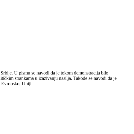
u Srbije. U pismu se navodi da je tokom demonstracija bilo
litičkim strankama u izazivanju nasilja. Takođe se navodi da je
i Evropskoj Uniji.