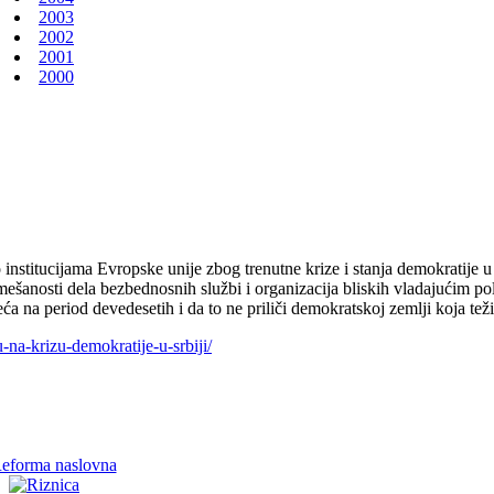
2003
2002
2001
2000
institucijama Evropske unije zbog trenutne krize i stanja demokratije 
umešanosti dela bezbednosnih službi i organizacija bliskih vladajućim po
ća na period devedesetih i da to ne priliči demokratskoj zemlji koja tež
na-krizu-demokratije-u-srbiji/