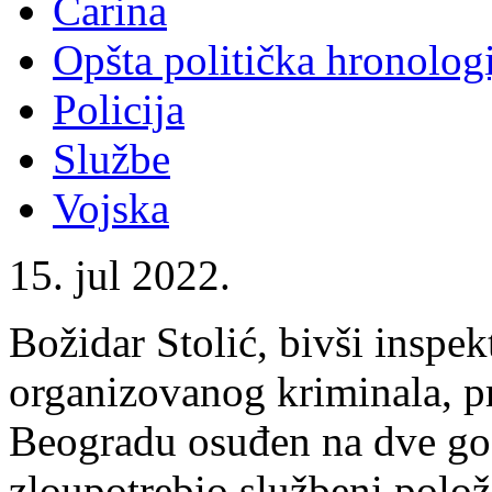
Carina
Opšta politička hronologi
Policija
Službe
Vojska
15. jul 2022.
Božidar Stolić, bivši inspe
organizovanog kriminala, p
Beogradu osuđen na dve god
zloupotrebio službeni polož