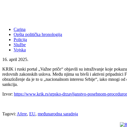
Carina
Opšta politička hronologija
Policija
Službe
Vojska
16. april 2025.
KRIK i ruski portal „Važne priče“ objavili su istraživanje koje poka
redovnih zakonskih uslova. Među njima su bivši i aktivni pripadnici F
obrazloženje da je to u „nacionalnom interesu Srbije“, iako mnogi od do
sankcija.
Izvor:
https://www.krik.rs/srpsko-drzavljanstvo-posebnom-procedurom-z
Tagovi:
Afere
,
EU
,
međunarodna saradnja