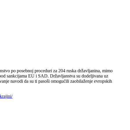
janstvo po posebnoj proceduri za 204 ruska državljanina, mimo
ja pod sankcijama EU i SAD. Državljanstva su dodeljivana uz
živanje navodi da su ti pasoši omogućili zaobilaženje evropskih
rajini/