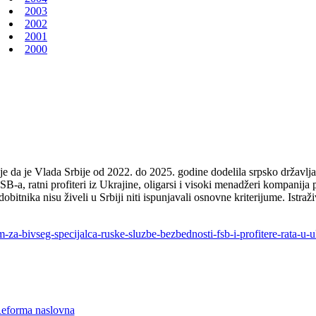
2003
2002
2001
2000
zuje da je Vlada Srbije od 2022. do 2025. godine dodelila srpsko državl
SB-a, ratni profiteri iz Ukrajine, oligarsi i visoki menadžeri kompani
bitnika nisu živeli u Srbiji niti ispunjavali osnovne kriterijume. Istra
a-bivseg-specijalca-ruske-sluzbe-bezbednosti-fsb-i-profitere-rata-u-uk