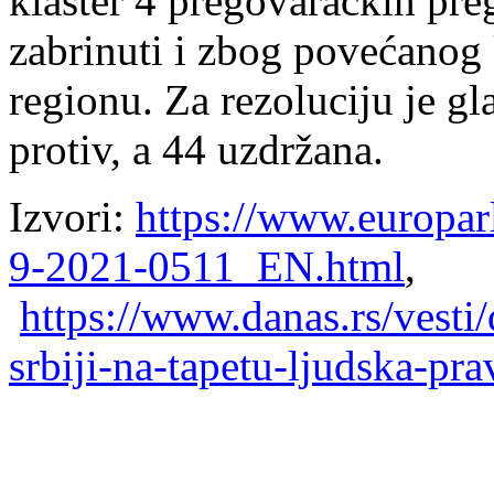
klaster 4 pregovaračkih pre
zabrinuti i zbog povećanog k
regionu. Za rezoluciju je gl
protiv, a 44 uzdržana.
Izvori:
https://www.europa
9-2021-0511_EN.html
,
https://www.danas.rs/vesti/
srbiji-na-tapetu-ljudska-pra