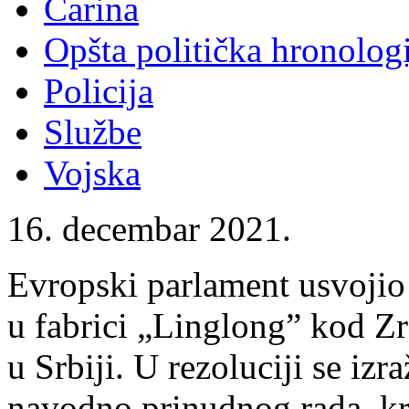
Carina
Opšta politička hronologi
Policija
Službe
Vojska
16. decembar 2021.
Evropski parlament usvojio
u fabrici „Linglong” kod Zr
u Srbiji. U rezoluciji se iz
navodno prinudnog rada, krš