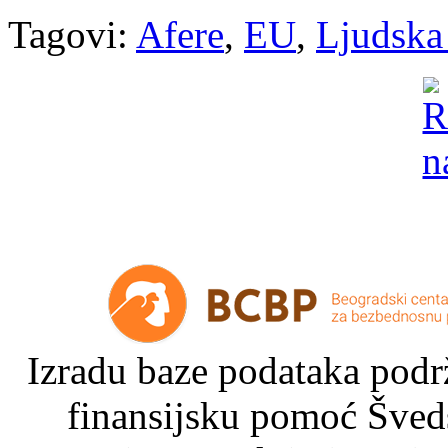
Tagovi:
Afere
,
EU
,
Ljudska
Izradu baze podataka podrž
finansijsku pomoć Šved