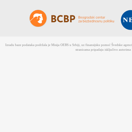
Izradu baze podataka podržala je Misija OEBS u Srbiji, uz finansijsku pomoć Švedske agen
stranicama pripadaju isključivo autorima 