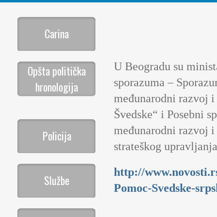
Carina
U Beogradu su minista
Opšta politička
sporazuma – Sporazum
hronologija
međunarodni razvoj i 
Švedske“ i Posebni s
međunarodni razvoj i
Policija
strateškog upravljanj
http://www.novosti.r
Službe
Pomoc-Svedske-srp