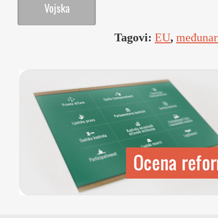
Vojska
Tagovi:
EU
,
međunar