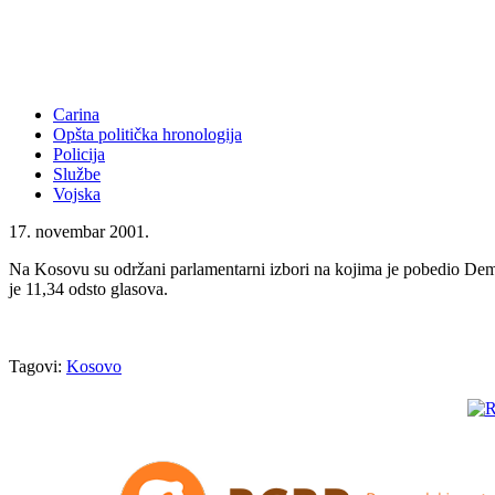
Carina
Opšta politička hronologija
Policija
Službe
Vojska
17. novembar 2001.
Na Kosovu su održani parlamentarni izbori na kojima je pobedio Demo
je 11,34 odsto glasova.
Tagovi:
Kosovo