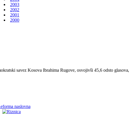
2003
2002
2001
2000
kratski savez Kosova Ibrahima Rugove, osvojivši 45,6 odsto glasova, 