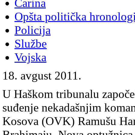
Carina
Opšta politička hronologi
Policija
Službe
Vojska
18. avgust 2011.
U Haškom tribunalu započe
suđenje nekadašnjim koman
Kosova (OVK) Ramušu Harad
Brahimaju. Nova optužnica 