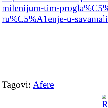
milenijum-tim-progla%C5%
ru%C5%A1enje-u-savamali
Tagovi:
Afere