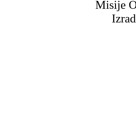
Misije O
Izra