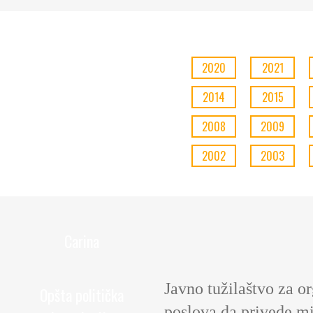
2020
2021
2014
2015
2008
2009
2002
2003
Carina
Javno tužilaštvo za o
Opšta politička
poslova da privede mi