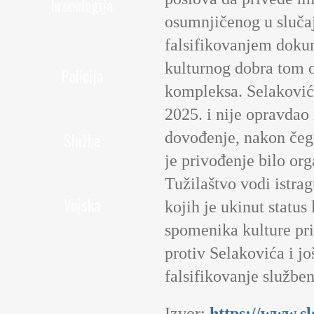
hronologija
osumnjičenog u sluča
falsifikovanjem dokum
kulturnog dobra tom o
Policija
kompleksa. Selaković
2025. i nije opravdao
dovođenje, nakon čega
Službe
je privođenje bilo org
Tužilaštvo vodi istr
Vojska
kojih je ukinut status
spomenika kulture pri
protiv Selakovića i j
falsifikovanje služben
Izvor:
https://www.s