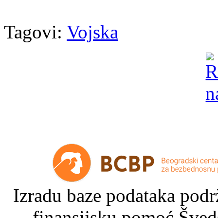
Tagovi:
Vojska
Izradu baze podataka podrž
finansijsku pomoć Šved