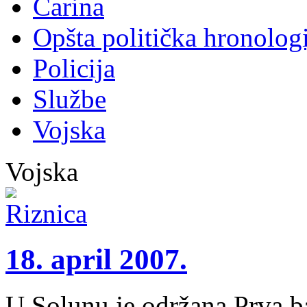
Carina
Opšta politička hronologi
Policija
Službe
Vojska
Vojska
18. april 2007.
U Solunu je održana Prva b