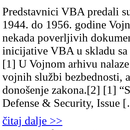
Predstavnici VBA predali su
1944. do 1956. godine Vojn
nekada poverljivih dokumen
inicijative VBA u skladu s
[1] U Vojnom arhivu nalaze
vojnih službi bezbednosti, al
donošenje zakona.[2] [1] “Sl
Defense & Security, Issue 
čitaj dalje >>