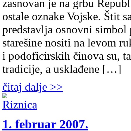
zasnovan je na grbu Republik
ostale oznake Vojske. Štit sa
predstavlja osnovni simbol p
starešine nositi na levom r
i podoficirskih činova su, 
tradicije, a usklađene […]
čitaj dalje >>
1. februar 2007.