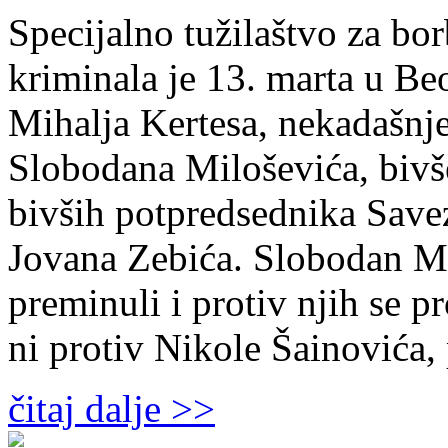
Specijalno tužilaštvo za bo
kriminala je 13. marta u Be
Mihalja Kertesa, nekadašnje
Slobodana Miloševića, bivš
bivših potpredsednika Save
Jovana Zebića. Slobodan Mi
preminuli i protiv njih se p
ni protiv Nikole Šainovića
čitaj dalje >>