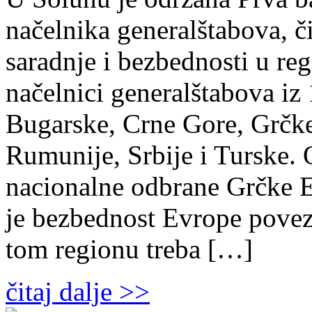
načelnika generalštabova, č
saradnje i bezbednosti u re
načelnici generalštabova iz
Bugarske, Crne Gore, Grčke
Rumunije, Srbije i Turske. 
nacionalne odbrane Grčke E
je bezbednost Evrope povez
tom regionu treba […]
čitaj dalje >>