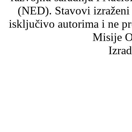
(NED). Stavovi izraženi
isključivo autorima i ne p
Misije O
Izra