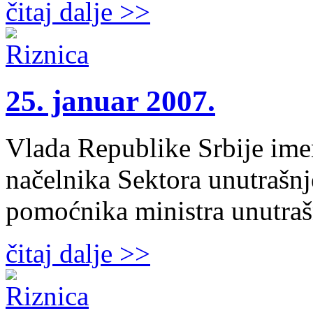
čitaj dalje >>
25. januar 2007.
Vlada Republike Srbije ime
načelnika Sektora unutrašnj
pomoćnika ministra unutraš
čitaj dalje >>