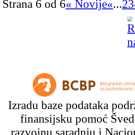
Strana 6 od 6
« Novije
«
...
2
3
Izradu baze podataka podrž
finansijsku pomoć Šved
razvojnu saradnju i Nacio