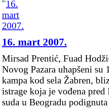
16. mart 2007.
Mirsad Prentić, Fuad Hodžić
Novog Pazara uhapšeni su 16
kampa kod sela Žabren, bli
istrage koja je vođena pre
suda u Beogradu podignuta 