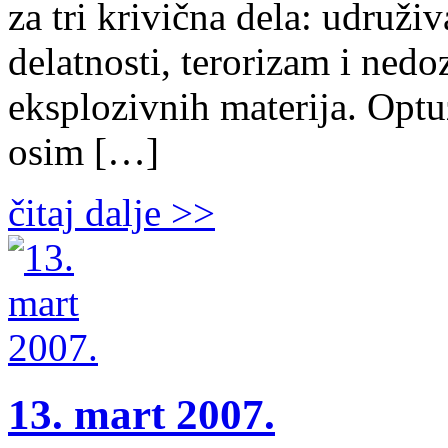
za tri krivična dela: udruži
delatnosti, terorizam i nedo
eksplozivnih materija. Op
osim […]
čitaj dalje >>
13. mart 2007.