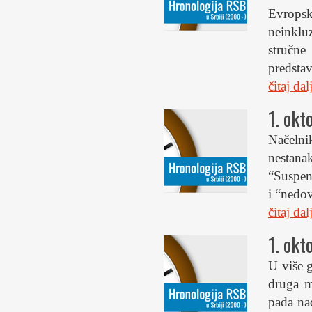
Evrops
neinklu
stručne
predsta
čitaj da
1. okt
Načelni
nestana
“Suspend
i “nedov
čitaj da
1. okt
U više 
druga m
pada nad