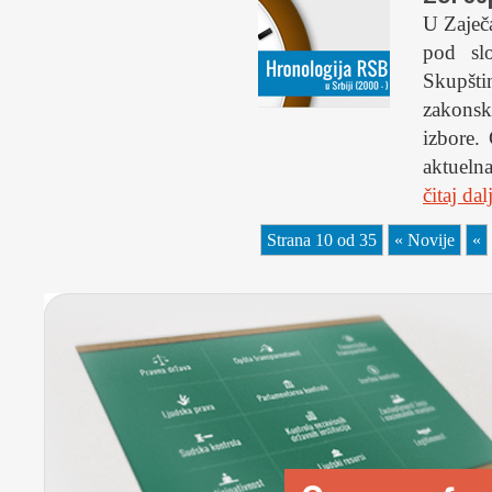
U Zaječa
pod sl
Skupštin
zakonsk
izbore.
aktuelna
čitaj da
Strana 10 od 35
« Novije
«