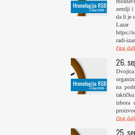
moldavs
zemlji i
da li je
Lazar 
https://
radi-iz
čitaj da
26. s
Dvojic
organiz
na podr
taktičk
izbora 
proizvo
čitaj da
25. s