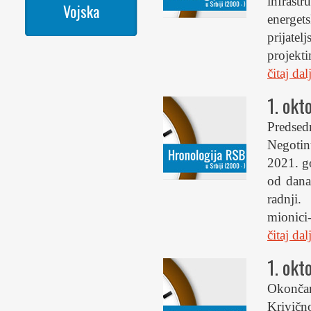
infrast
Vojska
energet
prijate
projekti
čitaj da
1. okt
Predsed
Negotin
2021. g
od dana
radnji. 
mionici
čitaj da
1. okt
Okončan
Krivič