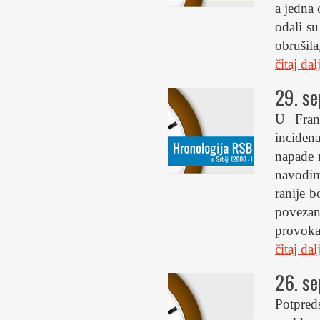
a jedna 
odali s
obrušila
čitaj da
29. s
U Franc
incidena
napade n
navodim
ranije b
povezan
provoka
čitaj da
26. s
Potpred