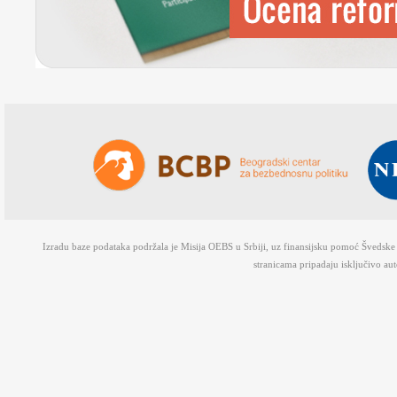
Izradu baze podataka podržala je Misija OEBS u Srbiji, uz finansijsku pomoć Švedsk
stranicama pripadaju isključivo au