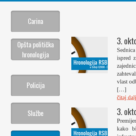
Carina
3. okt
Opšta politička
Sednica
hronologija
ispred 
zajedni
zahteval
vlast od
Policija
[…]
čitaj da
3. okt
Službe
Premijer
kako bi