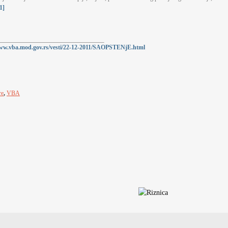
1]
www.vba.mod.gov.rs/vesti/22-12-2011/SAOPSTENjE.html
re
,
VBA