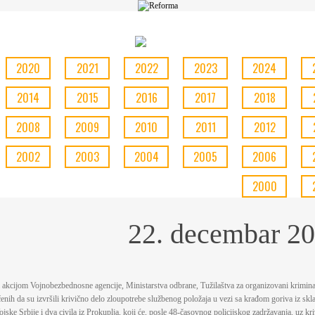
2020
2021
2022
2023
2024
2014
2015
2016
2017
2018
2008
2009
2010
2011
2012
2002
2003
2004
2005
2006
2000
22. decembar 20
akciјom Voјnobezbednosne agenciјe, Ministarstva odbrane, Tužilaštva za organizovani kriminal
enih da su izvršili krivično delo zloupotrebe službenog položaјa u vezi sa krađom goriva iz skl
јske Srbiјe i dva civila iz Prokuplja, koјi će, posle 48-časovnog policiјskog zadržavanja, uz kri