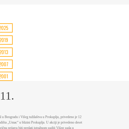
2025
2019
2013
2007
2001
11.
 u Beogradu i Višeg tužilaštva u Prokuplju, privedeno јe 12
adišta „Umac“ u blizini Prokuplja. U akciјi јe privedeno deset
vičnu priјavu biti predati istražnom sudiјi Višeg suda u