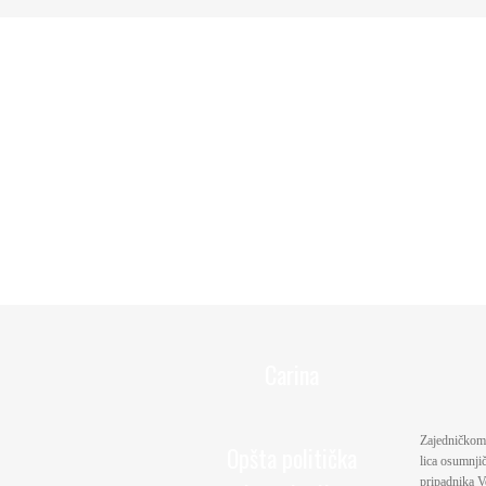
Carina
Zaјedničkom 
Opšta politička
lica osumnjič
pripadnika Vo