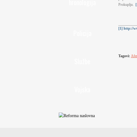
hronologija
Prokuplju.
[
[1]
http://
Policija
Tagovi:
Afe
Službe
Vojska