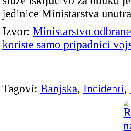
služe isključivo za obuku j
jedinice Ministarstva unutr
Izvor:
Ministarstvo odbrane 
koriste samo pripadnici voj
Tagovi:
Banjska
,
Incidenti
,