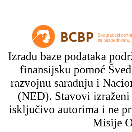
Izradu baze podataka podrž
finansijsku pomoć Šved
razvojnu saradnju i Nacio
(NED). Stavovi izraženi
isključivo autorima i ne p
Misije O