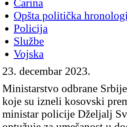
Carina
Opšta politička hronologi
Policija
Službe
Vojska
23. decembar 2023.
Ministarstvo odbrane Srbije
koje su izneli kosovski prem
ministar policije Dželjalj S
optužuje za umešanost u do