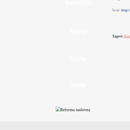
hronologija
Izvor:
http:
Policija
Tagovi:
Kor
Službe
Vojska