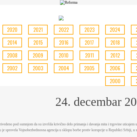
2020
2021
2022
2023
2024
2014
2015
2016
2017
2018
2008
2009
2010
2011
2012
2002
2003
2004
2005
2006
2000
24. decembar 20
privedeno pod sumnjom da su izvršila krivično delo primanja i davanja mita i trgovine uticajem u
ju je sprovela Vojnobezbednosna agencija u sklopu borbe protiv korupcije u Republici Srbiji, u 