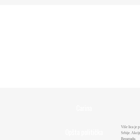
Carina
Više lica je 
Opšta politička
Srbije. Akci
Beogradu.