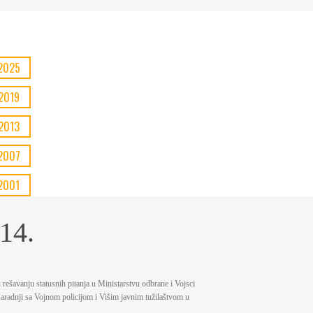
2025
2019
2013
2007
2001
14.
 rešavanju statusnih pitanja u Ministarstvu odbrane i Vojsci
saradnji sa Vojnom policijom i Višim javnim tužilaštvom u