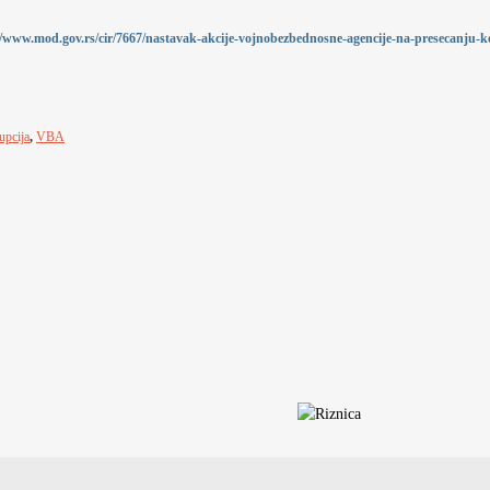
//www.mod.gov.rs/cir/7667/nastavak-akcije-vojnobezbednosne-agencije-na-presecanju-k
upcija
,
VBA