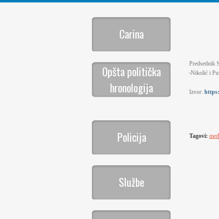
Carina
Predsednik S
Opšta politička
Nikolić i Pu
hronologija
Izvor:
https
Policija
Tagovi:
međ
Službe