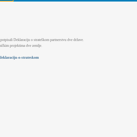
.
 potpisali Deklaraciju o strateškom partnerstvu dve države.
ničkim projektima dve zemlje.
-deklaraciju-o-strateskom