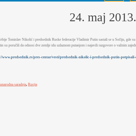
24. maj 2013
rbije Tomislav Nikolić i predsednik Ruske federacije Vladimir Putin sastali se u Sočiju, gde su
tin su poručili da odnosi dve zemlje idu uzlaznom putanjom i najavili razgovore o važnim zajed
://www.predsednik.rs/pres-centar/vesti/predsednik-nikolic-i-predsednik-putin-potpisali
unarodna saradnja
,
Rusija