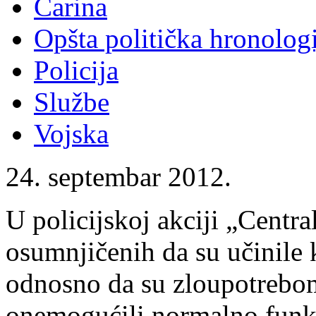
Carina
Opšta politička hronologi
Policija
Službe
Vojska
24. septembar 2012.
U policijskoj akciji „Centr
osumnjičenih da su učinile 
odnosno da su zloupotrebo
onemogućili normalno funk