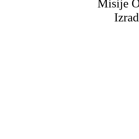
Misije O
Izra