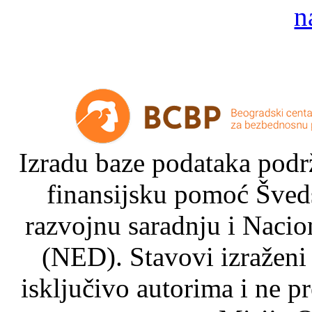
Izradu baze podataka podrž
finansijsku pomoć Šved
razvojnu saradnju i Nacio
(NED). Stavovi izraženi
isključivo autorima i ne p