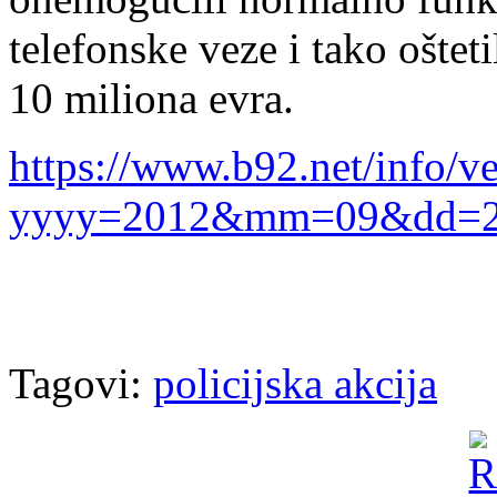
telefonske veze i tako ošteti
10 miliona evra.
https://www.b92.net/info/ve
yyyy=2012&mm=09&dd=24
Tagovi:
policijska akcija