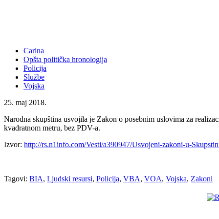
Carina
Opšta politička hronologija
Policija
Službe
Vojska
25. maj 2018.
Narodna skupština usvojila je Zakon o posebnim uslovima za realizacij
kvadratnom metru, bez PDV-a.
Izvor:
http://rs.n1info.com/Vesti/a390947/Usvojeni-zakoni-u-Skupstini
Tagovi:
BIA
,
Ljudski resursi
,
Policija
,
VBA
,
VOA
,
Vojska
,
Zakoni