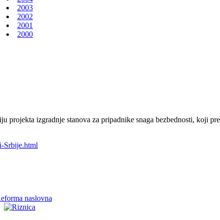
2003
2002
2001
2000
u projekta izgradnje stanova za pripadnike snaga bezbednosti, koji pre
-Srbije.html