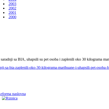
2003
2002
2001
2000
aradnji sa BIA, uhapsili su pet osoba i zaplenili oko 30 kilograma ma
nji-sa-bia-zaplenili-oko-30-kilograma-marihuane-i-uhapsili-pet-osoba-f