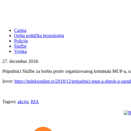
Carina
Opšta politička hronologija
Policija
Službe
Vojska
27. decembar 2018.
Pripadnici Službe za borbu protiv organizovanog kriminala MUP-a, u s
Izvor:
https://indeksonline.rs/2018/12/pripadnici-mup-a-sbpok-u-sarad
Tagovi:
akcija
,
BIA