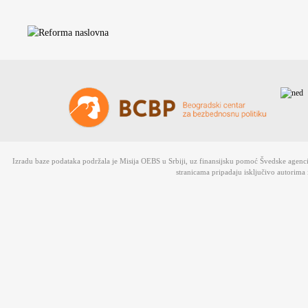
Izradu baze podataka podržala je Misija OEBS u Srbiji, uz finansijsku pomoć Švedske agen
stranicama pripadaju isključivo autorima 