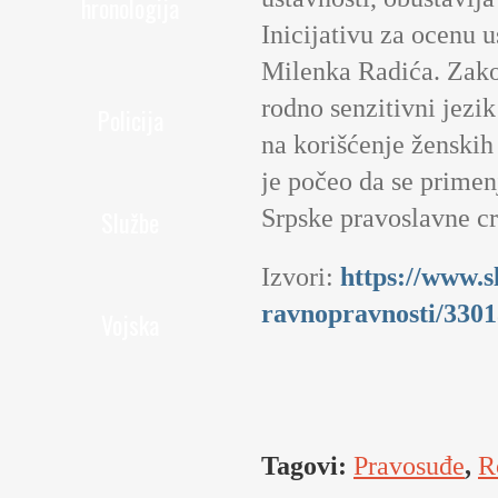
hronologija
Inicijativu za ocenu 
Milenka Radića. Zakon
rodno senzitivni jezi
Policija
na korišćenje ženskih 
je počeo da se primenj
Srpske pravoslavne cr
Službe
Izvori:
https://www.s
ravnopravnosti/330
Vojska
Tagovi:
Pravosuđe
,
R