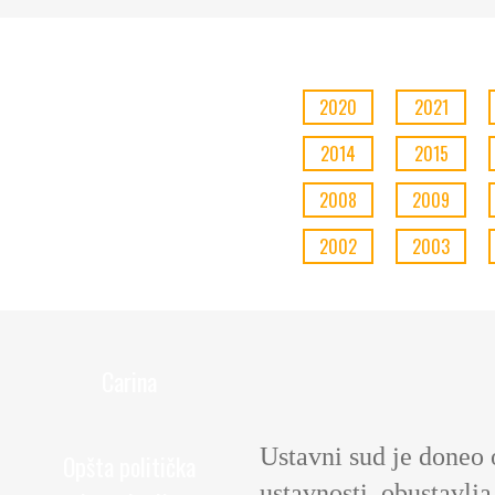
2020
2021
2014
2015
2008
2009
2002
2003
Carina
Ustavni sud je doneo
Opšta politička
ustavnosti, obustavlj