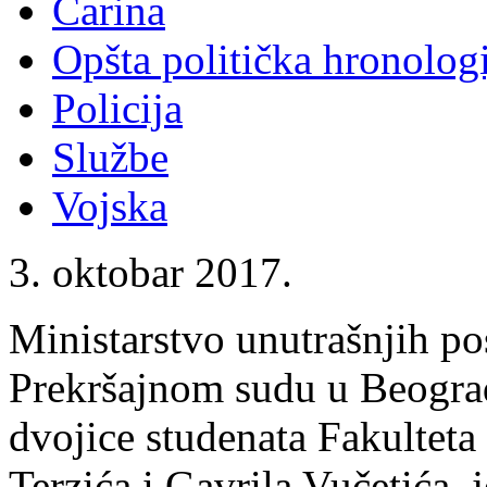
Carina
Opšta politička hronologi
Policija
Službe
Vojska
3. oktobar 2017.
Ministarstvo unutrašnjih po
Prekršajnom sudu u Beograd
dvojice studenata Fakulteta
Terzića i Gavrila Vučetića, 