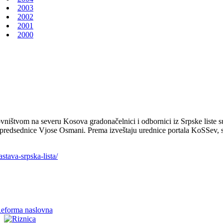
2003
2002
2001
2000
štvom na severu Kosova gradonačelnici i odbornici iz Srpske liste su pr
redsednice Vjose Osmani. Prema izveštaju urednice portala KoSSev, sim
astava-srpska-lista/