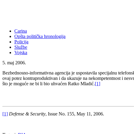
Carina
Opšta politička hronologija
Policija
Službe
Vojska
5. maj 2006.
Bezbednosno-informativna agencija
je
uspostavila specijalnu telefon
ovaj potez kontraproduktivan i da ukazuje na nekompetentnost i nesvr
što je moguće ne bi li bio uhvaćen Ratko Mladić.
[1]
[1]
Defense & Security
, Issue No. 155, May 11, 2006.