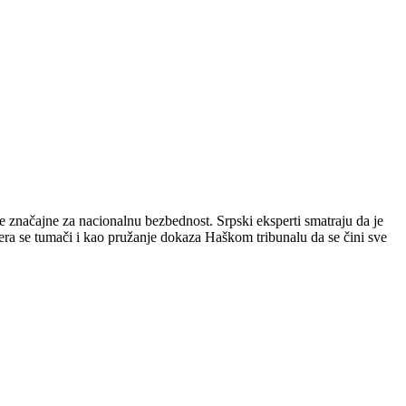
je značajne za nacionalnu bezbednost. Srpski eksperti smatraju da je
era se tumači i kao pružanje dokaza Haškom tribunalu da se čini sve