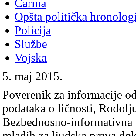
Carina
Opšta politička hronologi
Policija
Službe
Vojska
5. maj 2015.
Poverenik za informacije od
podataka o ličnosti, Rodolj
Bezbednosno-informativna ag
mladih za ljudska prava dok