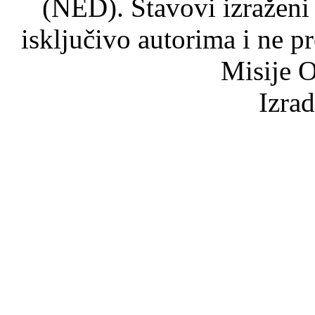
(NED). Stavovi izraženi
isključivo autorima i ne p
Misije O
Izra