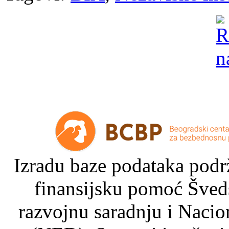
Izradu baze podataka podrž
finansijsku pomoć Šved
razvojnu saradnju i Nacio