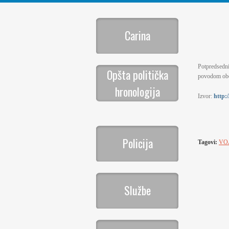
Carina
Potpredsedni
Opšta politička
povodom obel
hronologija
Izvor:
http:
Policija
Tagovi:
VO
Službe