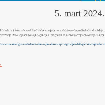
5. mart 2024.
k Vlade i ministar odbrane Miloš Vučević, zajedno sa načelnikom Generalštaba Vojske Srbije
ežavanja Dana Vojnoobaveštajne agencije i 140 godina od osnivanja vojnoobaveštajne služb
//www.voa.mod.gov.rs/obelezen-dan-vojnoobavestajne-agencije-i-140-godina-vojnoobave
A