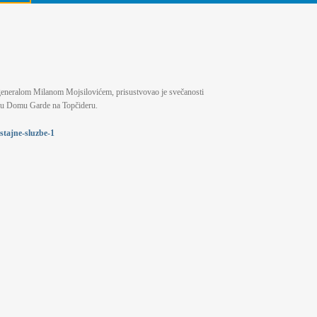
 generalom Milanom Mojsilovićem, prisustvovao je svečanosti
e u Domu Garde na Topčideru.
stajne-sluzbe-1