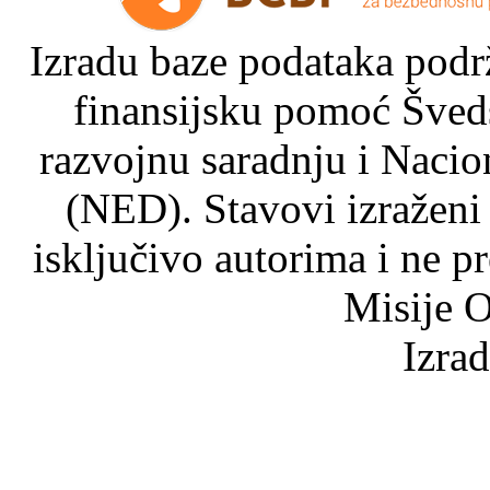
Izradu baze podataka podrž
finansijsku pomoć Šved
razvojnu saradnju i Nacio
(NED). Stavovi izraženi
isključivo autorima i ne p
Misije O
Izra