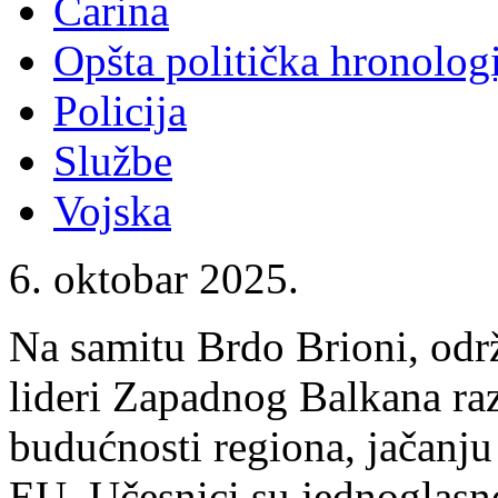
Carina
Opšta politička hronologi
Policija
Službe
Vojska
6. oktobar 2025.
Na samitu Brdo Brioni, odr
lideri Zapadnog Balkana ra
budućnosti regiona, jačanju 
EU. Učesnici su jednoglasno