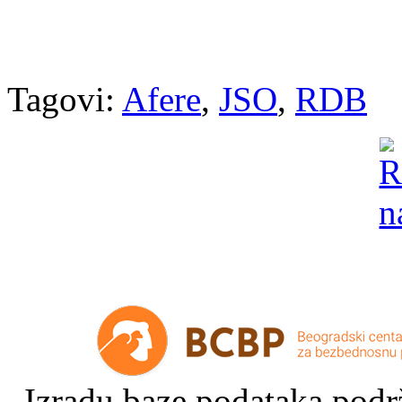
Tagovi:
Afere
,
JSO
,
RDB
Izradu baze podataka podrž