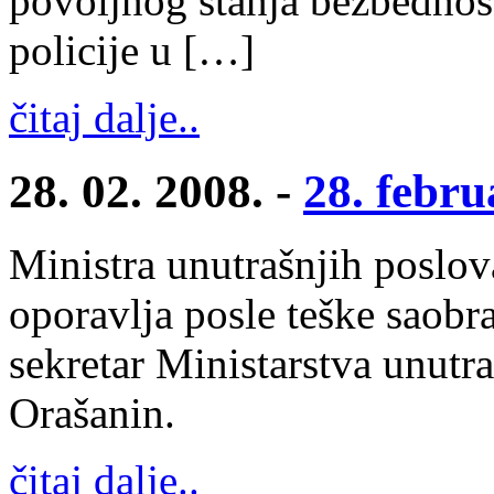
povoljnog stanja bezbednosti
policije u […]
čitaj dalje..
28. 02. 2008. -
28. febru
Ministra unutrašnjih poslov
oporavlja posle teške saobr
sekretar Ministarstva unutr
Orašanin.
čitaj dalje..