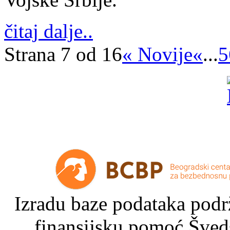
čitaj dalje..
Strana 7 od 16
« Novije
«
...
5
Izradu baze podataka podrž
finansijsku pomoć Šved