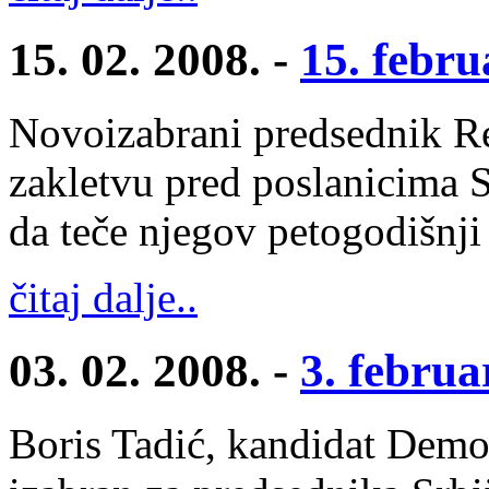
15. 02. 2008. -
15. febru
Novoizabrani predsednik Re
zakletvu pred poslanicima S
da teče njegov petogodišnji
čitaj dalje..
03. 02. 2008. -
3. februa
Boris Tadić, kandidat Demo