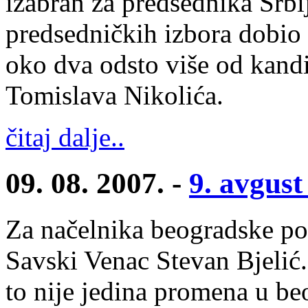
izabran za predsednika Srbi
predsedničkih izbora dobio
oko dva odsto više od kandi
Tomislava Nikolića.
čitaj dalje..
09. 08. 2007. -
9. avgust
Za načelnika beogradske pol
Savski Venac Stevan Bjelić.
to nije jedina promena u be