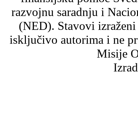
razvojnu saradnju i Nacio
(NED). Stavovi izraženi
isključivo autorima i ne p
Misije O
Izra