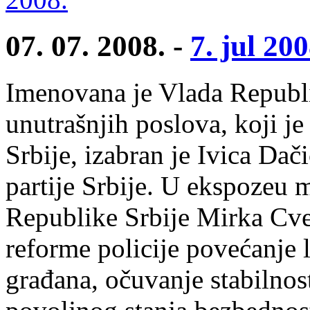
07. 07. 2008. -
7. jul 200
Imenovana je Vlada Republik
unutrašnjih poslova, koji j
Srbije, izabran je Ivica Dač
partije Srbije. U ekspozeu 
Republike Srbije Mirka Cvet
reforme policije povećanje 
građana, očuvanje stabilnost