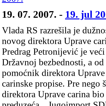
19. 07. 2007. -
19. jul 2
Vlada RS razrešila je dužno
novog direktora Uprave cari
Predrag Petronijević je već
Državnoj bezbednosti, a od
pomoćnik direktora Uprave 
carinske propise. Pre nego 
direktora Uprave carina bio
preduzeća „Jugoimport SDP