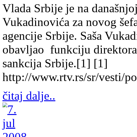
Vlada Srbije je na današnjo
Vukadinovića za novog šef
agencije Srbije. Saša Vukad
obavljao funkciju direktor
sankcija Srbije.[1] [1]
http://www.rtv.rs/sr/vesti/
čitaj dalje..