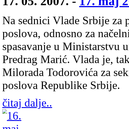
17. 05. 2007. -
17. maj 2
Na sednici Vlade Srbije za 
poslova, odnosno za načelni
spasavanje u Ministarstvu 
Predrag Marić. Vlada je, t
Milorada Todorovića za sekr
poslova Republike Srbije.
čitaj dalje..