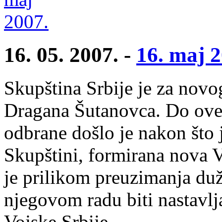
16. 05. 2007. -
16. maj 2
Skupština Srbije je za novo
Dragana Šutanovca. Do ove
odbrane došlo je nakon što 
Skupštini, formirana nova V
je prilikom preuzimanja dužn
njegovom radu biti nastavlj
Vojske Srbije.