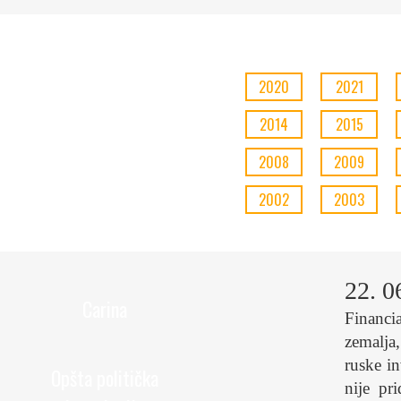
2020
2021
2014
2015
2008
2009
2002
2003
22. 0
Carina
Financi
zemalja
ruske in
Opšta politička
nije pr