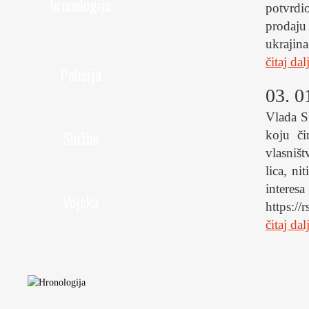
hronologija
potvrdi
prodaju
ukrajin
čitaj dal
Policija
03. 0
Vlada S
Službe
koju či
vlasništ
lica, ni
intere
Vojska
https://
čitaj dal