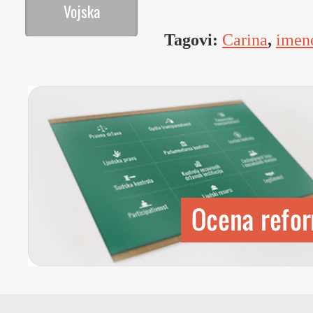
Vojska
Tagovi:
Carina
,
imen