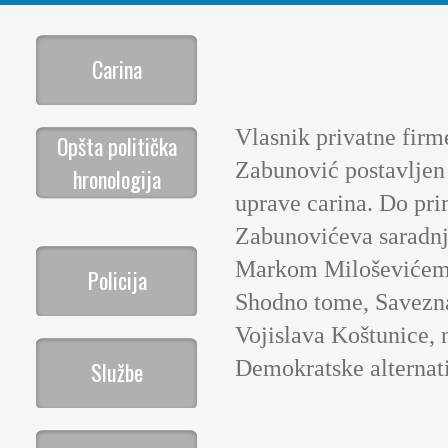
Carina
Vlasnik privatne firm
Opšta politička
Zabunović postavljen 
hronologija
uprave carina. Do pri
Zabunovićeva saradnj
Markom Miloševićem ot
Policija
Shodno tome, Savezna 
Vojislava Koštunice,
Demokratske alternati
Službe