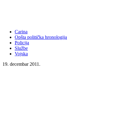
Carina
Opšta politička hronologija
Policija
Službe
Vojska
19. decembar 2011.