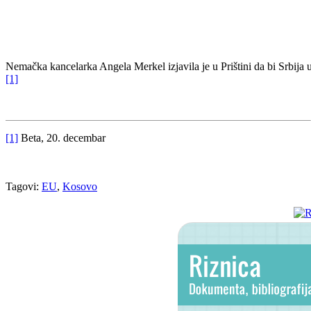
Nemačka kancelarka Angela Merkel izjavila je u Prištini da bi Srbija 
[1]
[1]
Beta, 20. decembar
Tagovi:
EU
,
Kosovo