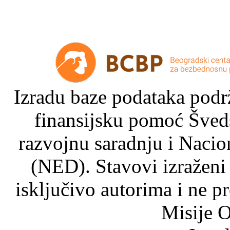
Izradu baze podataka podrž
finansijsku pomoć Šved
razvojnu saradnju i Nacio
(NED). Stavovi izraženi
isključivo autorima i ne p
Misije O