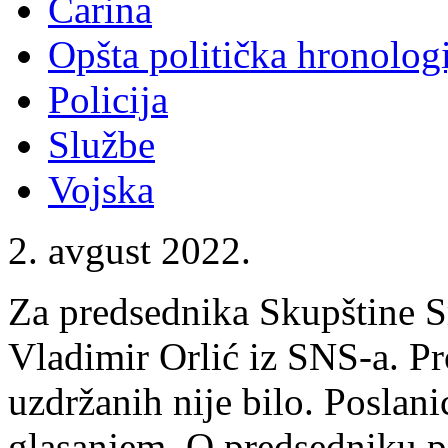
Carina
Opšta politička hronologi
Policija
Službe
Vojska
2. avgust 2022.
Za predsednika Skupštine Sr
Vladimir Orlić iz SNS-a. Pro
uzdržanih nije bilo. Poslani
glasanjem. O predsedniku p