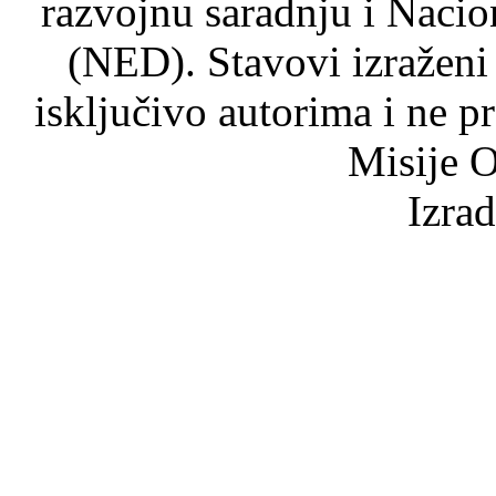
razvojnu saradnju i Nacio
(NED). Stavovi izraženi
isključivo autorima i ne p
Misije O
Izra