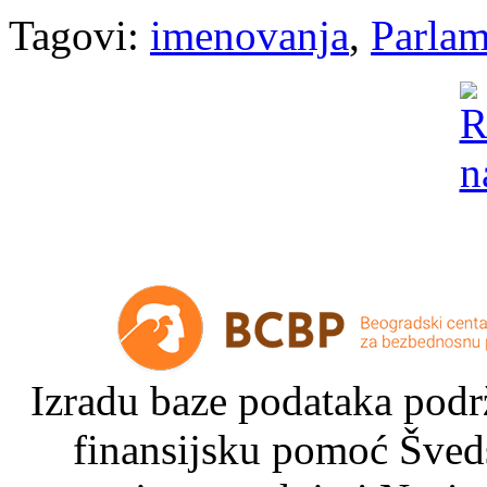
Tagovi:
imenovanja
,
Parlam
Izradu baze podataka podrž
finansijsku pomoć Šved