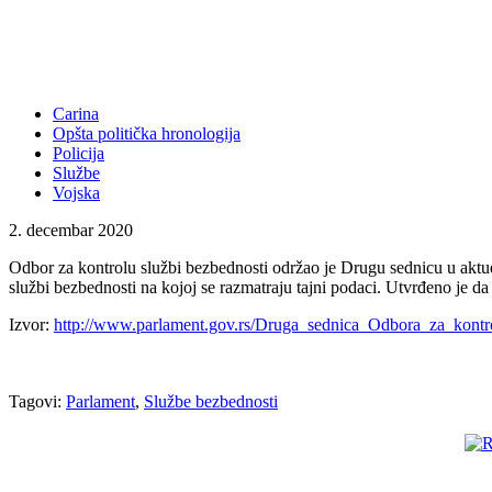
Carina
Opšta politička hronologija
Policija
Službe
Vojska
2. decembar 2020
Odbor za kontrolu službi bezbednosti održao je Drugu sednicu u aktu
službi bezbednosti na kojoj se razmatraju tajni podaci. Utvrđeno je da 
Izvor:
http://www.parlament.gov.rs/Druga_sednica_Odbora_za_kon
Tagovi:
Parlament
,
Službe bezbednosti