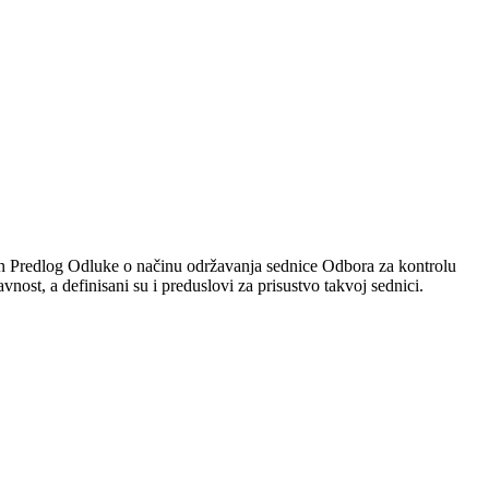
en Predlog Odluke o načinu održavanja sednice Odbora za kontrolu
nost, a definisani su i preduslovi za prisustvo takvoj sednici.