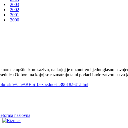
2003
2002
2001
2000
elnom skupštinskom sazivu, na kojoj je razmotren i jednoglasno usvoj
sednica Odbora na kojoj se razmatraju tajni podaci bude zatvorena za jav
trolu_slu%C5%BEbi_bezbednosti.39618.941.html